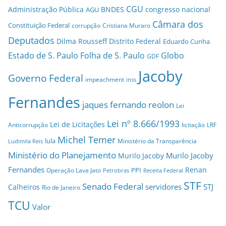
CGU
Administração Pública
BNDES
congresso nacional
AGU
Câmara dos
Constituição Federal
corrupção
Cristiana Muraro
Deputados
Dilma Rousseff
Distrito Federal
Eduardo Cunha
Estado de S. Paulo
Folha de S. Paulo
Globo
GDF
Jacoby
Governo Federal
impeachment
inss
Fernandes
jaques fernando reolon
Lei
Lei nº 8.666/1993
Lei de Licitações
Anticorrupção
licitação
LRF
Michel Temer
lula
Ministério da Transparência
Ludimila Reis
Ministério do Planejamento
Murilo Jacoby
Murilo Jacoby
Fernandes
Renan
PPI
Operação Lava Jato
Petrobras
Receita Federal
STF
Senado Federal
servidores
STJ
Calheiros
Rio de Janeiro
TCU
Valor