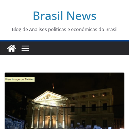
Pular
Brasil News
para
o
conteúdo
Blog de Analises politicas e econômicas do Brasil