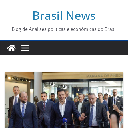
Pular
Brasil News
para
o
conteúdo
Blog de Analises politicas e econômicas do Brasil