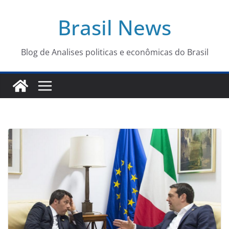
Pular
Brasil News
para
o
conteúdo
Blog de Analises politicas e econômicas do Brasil