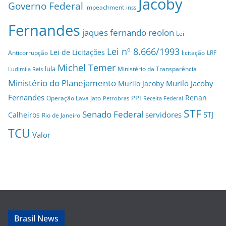
Jacoby
Governo Federal
impeachment
inss
Fernandes
jaques fernando reolon
Lei
Lei nº 8.666/1993
Lei de Licitações
Anticorrupção
licitação
LRF
Michel Temer
lula
Ministério da Transparência
Ludimila Reis
Ministério do Planejamento
Murilo Jacoby
Murilo Jacoby
Fernandes
Renan
PPI
Operação Lava Jato
Petrobras
Receita Federal
STF
Senado Federal
servidores
STJ
Calheiros
Rio de Janeiro
TCU
Valor
Brasil News