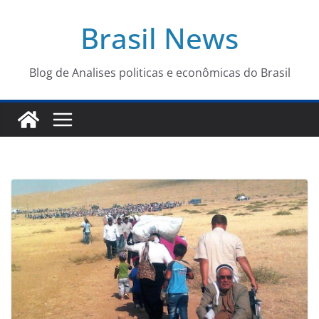
Pular
Brasil News
para
o
conteúdo
Blog de Analises politicas e econômicas do Brasil