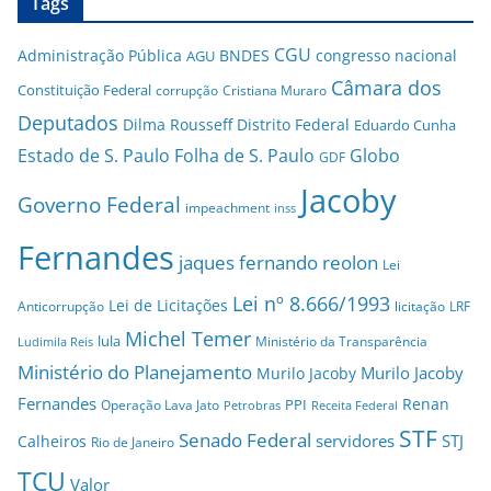
Tags
CGU
Administração Pública
BNDES
congresso nacional
AGU
Câmara dos
Constituição Federal
corrupção
Cristiana Muraro
Deputados
Dilma Rousseff
Distrito Federal
Eduardo Cunha
Estado de S. Paulo
Folha de S. Paulo
Globo
GDF
Jacoby
Governo Federal
impeachment
inss
Fernandes
jaques fernando reolon
Lei
Lei nº 8.666/1993
Lei de Licitações
Anticorrupção
licitação
LRF
Michel Temer
lula
Ministério da Transparência
Ludimila Reis
Ministério do Planejamento
Murilo Jacoby
Murilo Jacoby
Fernandes
Renan
PPI
Operação Lava Jato
Petrobras
Receita Federal
STF
Senado Federal
servidores
STJ
Calheiros
Rio de Janeiro
TCU
Valor