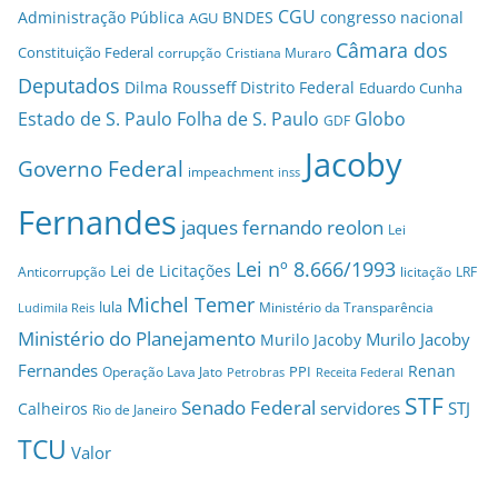
CGU
Administração Pública
BNDES
congresso nacional
AGU
Câmara dos
Constituição Federal
corrupção
Cristiana Muraro
Deputados
Dilma Rousseff
Distrito Federal
Eduardo Cunha
Estado de S. Paulo
Folha de S. Paulo
Globo
GDF
Jacoby
Governo Federal
impeachment
inss
Fernandes
jaques fernando reolon
Lei
Lei nº 8.666/1993
Lei de Licitações
Anticorrupção
licitação
LRF
Michel Temer
lula
Ministério da Transparência
Ludimila Reis
Ministério do Planejamento
Murilo Jacoby
Murilo Jacoby
Fernandes
Renan
PPI
Operação Lava Jato
Petrobras
Receita Federal
STF
Senado Federal
servidores
STJ
Calheiros
Rio de Janeiro
TCU
Valor