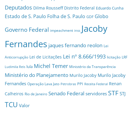
Deputados
Dilma Rousseff
Distrito Federal
Eduardo Cunha
Estado de S. Paulo
Folha de S. Paulo
Globo
GDF
Jacoby
Governo Federal
impeachment
inss
Fernandes
jaques fernando reolon
Lei
Lei nº 8.666/1993
Lei de Licitações
Anticorrupção
licitação
LRF
Michel Temer
lula
Ministério da Transparência
Ludimila Reis
Ministério do Planejamento
Murilo Jacoby
Murilo Jacoby
Fernandes
Renan
PPI
Operação Lava Jato
Petrobras
Receita Federal
STF
Senado Federal
servidores
STJ
Calheiros
Rio de Janeiro
TCU
Valor