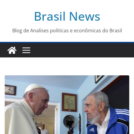
Pular
Brasil News
para
o
conteúdo
Blog de Analises politicas e econômicas do Brasil