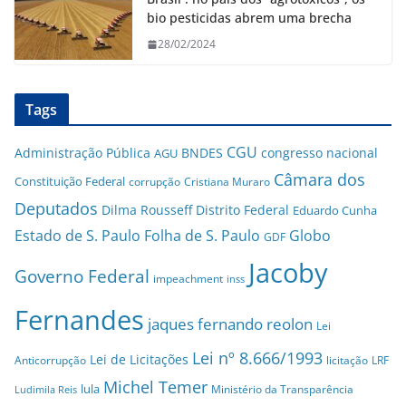
bio pesticidas abrem uma brecha
28/02/2024
Tags
CGU
Administração Pública
BNDES
congresso nacional
AGU
Câmara dos
Constituição Federal
corrupção
Cristiana Muraro
Deputados
Dilma Rousseff
Distrito Federal
Eduardo Cunha
Estado de S. Paulo
Folha de S. Paulo
Globo
GDF
Jacoby
Governo Federal
impeachment
inss
Fernandes
jaques fernando reolon
Lei
Lei nº 8.666/1993
Lei de Licitações
Anticorrupção
licitação
LRF
Michel Temer
lula
Ministério da Transparência
Ludimila Reis