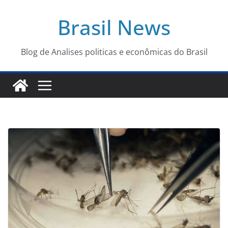
Pular
Brasil News
para
o
conteúdo
Blog de Analises politicas e econômicas do Brasil