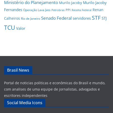
Ministério do Planejamento
Murilo Jacoby
Murilo Jacoby
Fernandes
Renan
PPI
Operação Lava Jato
Petrobras
Receita Federal
STF
Senado Federal
servidores
STJ
Calheiros
Rio de Janeiro
TCU
Valor
Brasil News
Portal de noticias politicas e econômicas do Brasil e mundo,
com analises de uma equipe de jornalistas, advogados e
escritores independentes
Social Media Icons