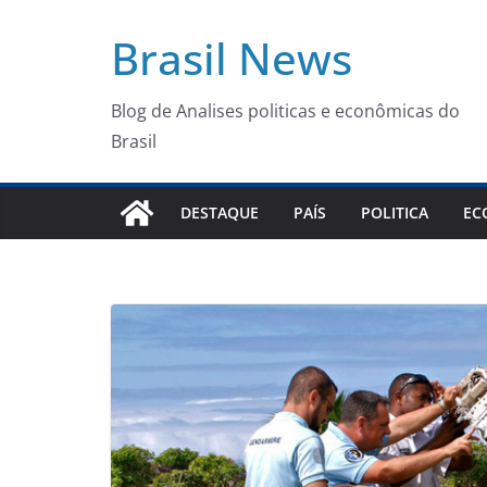
Pular
Brasil News
para
o
conteúdo
Blog de Analises politicas e econômicas do
Brasil
DESTAQUE
PAÍS
POLITICA
EC