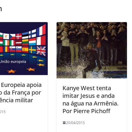
m
 Europeia apoia
Kanye West tenta
o da França por
imitar Jesus e anda
ência militar
na água na Armênia.
Por Pierre Pichoff
015
20/04/2015