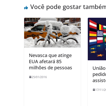
Você pode gostar també
Nevasca que atinge
EUA afetará 85
milhões de pessoas
União
pedid
25/01/2016
assist
17/11/2