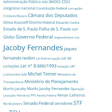
CGU
Administração Pública
BNDES
AGU
congresso nacional
Constituição Federal
corrupção
Câmara dos Deputados
Cristiana Muraro
Dilma Rousseff
Distrito Federal
Eduardo Cunha
Estado de S. Paulo
Folha de S. Paulo
GDF
Governo Federal
Globo
impeachment
inss
Jacoby Fernandes
jaques
fernando reolon
Lei de
Lei Anticorrupção
Lei nº 8.666/1993
Licitações
licitação
LRF
Michel Temer
lula
Ministério da
Ludimila Reis
Ministério do Planejamento
Transparência
Murilo Jacoby Fernandes
Murilo Jacoby
Operação
Renan Calheiros
PPI
Lava Jato
Petrobras
Receita Federal
STF
Senado Federal
servidores
Rio de Janeiro