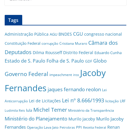
Tags
CGU
Administração Pública
BNDES
congresso nacional
AGU
Câmara dos
Constituição Federal
corrupção
Cristiana Muraro
Deputados
Dilma Rousseff
Distrito Federal
Eduardo Cunha
Estado de S. Paulo
Folha de S. Paulo
Globo
GDF
Jacoby
Governo Federal
impeachment
inss
Fernandes
jaques fernando reolon
Lei
Lei nº 8.666/1993
Lei de Licitações
Anticorrupção
licitação
LRF
Michel Temer
lula
Ministério da Transparência
Ludimila Reis
Ministério do Planejamento
Murilo Jacoby
Murilo Jacoby
Fernandes
Renan
PPI
Operação Lava Jato
Petrobras
Receita Federal