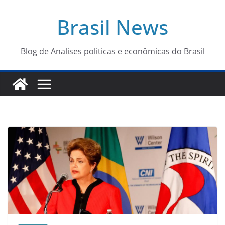
Pular
Brasil News
para
o
conteúdo
Blog de Analises politicas e econômicas do Brasil