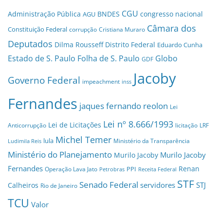
CGU
Administração Pública
BNDES
congresso nacional
AGU
Câmara dos
Constituição Federal
corrupção
Cristiana Muraro
Deputados
Dilma Rousseff
Distrito Federal
Eduardo Cunha
Estado de S. Paulo
Folha de S. Paulo
Globo
GDF
Jacoby
Governo Federal
impeachment
inss
Fernandes
jaques fernando reolon
Lei
Lei nº 8.666/1993
Lei de Licitações
Anticorrupção
licitação
LRF
Michel Temer
lula
Ministério da Transparência
Ludimila Reis
Ministério do Planejamento
Murilo Jacoby
Murilo Jacoby
Fernandes
Renan
PPI
Operação Lava Jato
Petrobras
Receita Federal
STF
Senado Federal
servidores
STJ
Calheiros
Rio de Janeiro
TCU
Valor