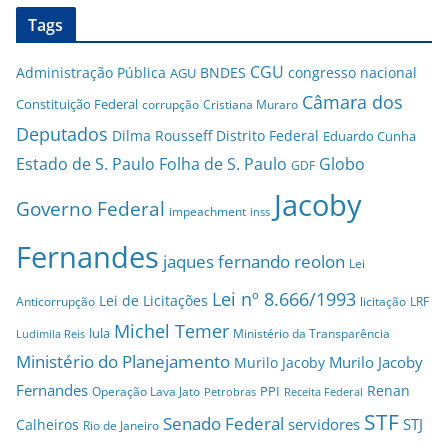
Tags
CGU
Administração Pública
BNDES
congresso nacional
AGU
Câmara dos
Constituição Federal
corrupção
Cristiana Muraro
Deputados
Dilma Rousseff
Distrito Federal
Eduardo Cunha
Estado de S. Paulo
Folha de S. Paulo
Globo
GDF
Jacoby
Governo Federal
impeachment
inss
Fernandes
jaques fernando reolon
Lei
Lei nº 8.666/1993
Lei de Licitações
Anticorrupção
licitação
LRF
Michel Temer
lula
Ministério da Transparência
Ludimila Reis
Ministério do Planejamento
Murilo Jacoby
Murilo Jacoby
Fernandes
Renan
PPI
Operação Lava Jato
Petrobras
Receita Federal
STF
Senado Federal
servidores
STJ
Calheiros
Rio de Janeiro