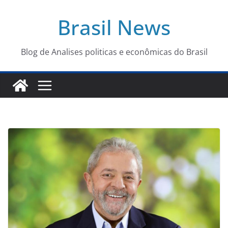
Pular
Brasil News
para
o
conteúdo
Blog de Analises politicas e econômicas do Brasil