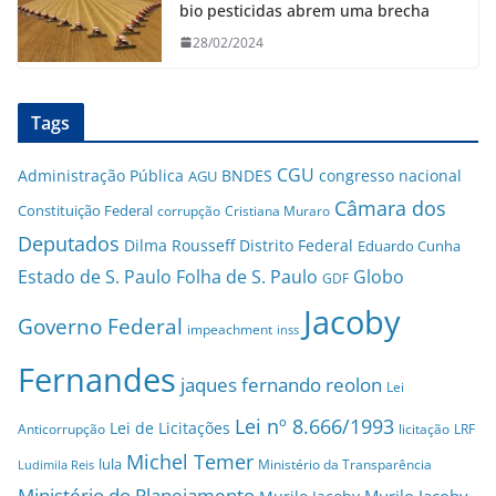
bio pesticidas abrem uma brecha
28/02/2024
Tags
CGU
Administração Pública
BNDES
congresso nacional
AGU
Câmara dos
Constituição Federal
corrupção
Cristiana Muraro
Deputados
Dilma Rousseff
Distrito Federal
Eduardo Cunha
Estado de S. Paulo
Folha de S. Paulo
Globo
GDF
Jacoby
Governo Federal
impeachment
inss
Fernandes
jaques fernando reolon
Lei
Lei nº 8.666/1993
Lei de Licitações
Anticorrupção
licitação
LRF
Michel Temer
lula
Ministério da Transparência
Ludimila Reis
Ministério do Planejamento
Murilo Jacoby