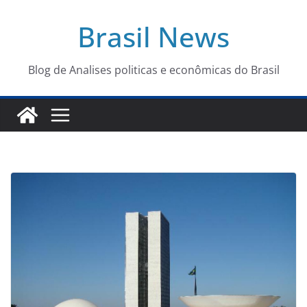
Pular
Brasil News
para
o
conteúdo
Blog de Analises politicas e econômicas do Brasil