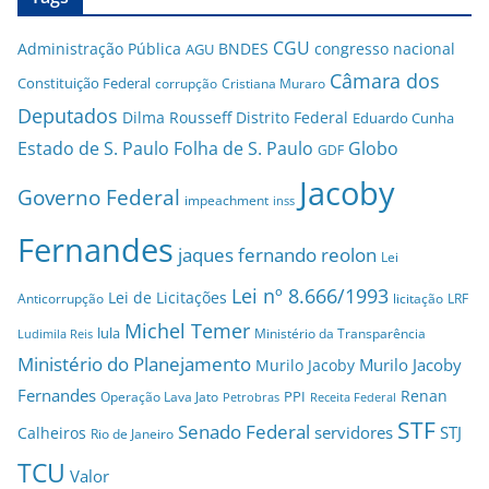
CGU
Administração Pública
BNDES
congresso nacional
AGU
Câmara dos
Constituição Federal
corrupção
Cristiana Muraro
Deputados
Dilma Rousseff
Distrito Federal
Eduardo Cunha
Estado de S. Paulo
Folha de S. Paulo
Globo
GDF
Jacoby
Governo Federal
impeachment
inss
Fernandes
jaques fernando reolon
Lei
Lei nº 8.666/1993
Lei de Licitações
Anticorrupção
licitação
LRF
Michel Temer
lula
Ministério da Transparência
Ludimila Reis
Ministério do Planejamento
Murilo Jacoby
Murilo Jacoby
Fernandes
Renan
PPI
Operação Lava Jato
Petrobras
Receita Federal
STF
Senado Federal
servidores
STJ
Calheiros
Rio de Janeiro
TCU
Valor