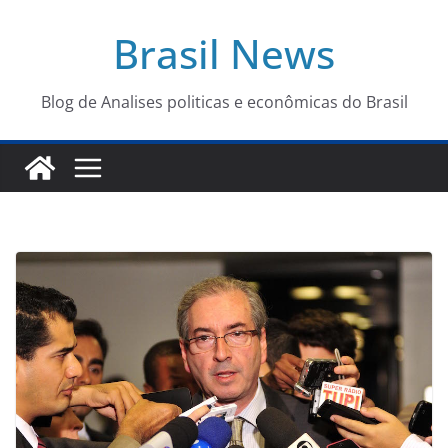
Pular
Brasil News
para
o
conteúdo
Blog de Analises politicas e econômicas do Brasil