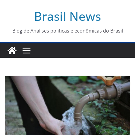
Pular
Brasil News
para
o
conteúdo
Blog de Analises politicas e econômicas do Brasil