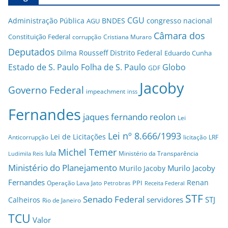
CGU
Administração Pública
BNDES
congresso nacional
AGU
Câmara dos
Constituição Federal
corrupção
Cristiana Muraro
Deputados
Dilma Rousseff
Distrito Federal
Eduardo Cunha
Estado de S. Paulo
Folha de S. Paulo
Globo
GDF
Jacoby
Governo Federal
impeachment
inss
Fernandes
jaques fernando reolon
Lei
Lei nº 8.666/1993
Lei de Licitações
Anticorrupção
licitação
LRF
Michel Temer
lula
Ministério da Transparência
Ludimila Reis
Ministério do Planejamento
Murilo Jacoby
Murilo Jacoby
Fernandes
Renan
PPI
Operação Lava Jato
Petrobras
Receita Federal
STF
Senado Federal
servidores
STJ
Calheiros
Rio de Janeiro
TCU
Valor