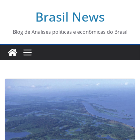
Pular
Brasil News
para
o
conteúdo
Blog de Analises politicas e econômicas do Brasil