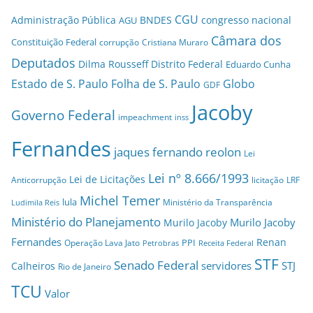
CGU
Administração Pública
BNDES
congresso nacional
AGU
Câmara dos
Constituição Federal
corrupção
Cristiana Muraro
Deputados
Dilma Rousseff
Distrito Federal
Eduardo Cunha
Estado de S. Paulo
Folha de S. Paulo
Globo
GDF
Jacoby
Governo Federal
impeachment
inss
Fernandes
jaques fernando reolon
Lei
Lei nº 8.666/1993
Lei de Licitações
Anticorrupção
licitação
LRF
Michel Temer
lula
Ministério da Transparência
Ludimila Reis
Ministério do Planejamento
Murilo Jacoby
Murilo Jacoby
Fernandes
Renan
PPI
Operação Lava Jato
Petrobras
Receita Federal
STF
Senado Federal
servidores
STJ
Calheiros
Rio de Janeiro
TCU
Valor