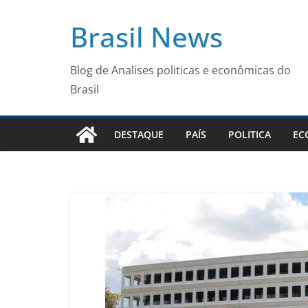
Pular
Brasil News
para
o
conteúdo
Blog de Analises politicas e econômicas do
Brasil
DESTAQUE
PAÍS
POLITICA
EC