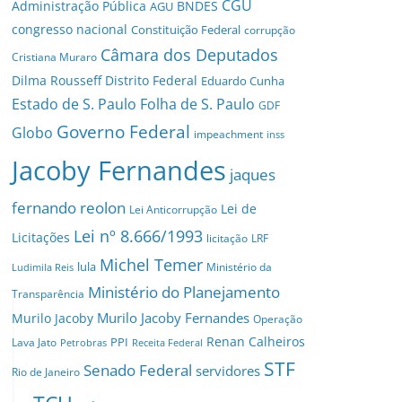
CGU
Administração Pública
BNDES
AGU
congresso nacional
Constituição Federal
corrupção
Câmara dos Deputados
Cristiana Muraro
Dilma Rousseff
Distrito Federal
Eduardo Cunha
Estado de S. Paulo
Folha de S. Paulo
GDF
Governo Federal
Globo
impeachment
inss
Jacoby Fernandes
jaques
fernando reolon
Lei de
Lei Anticorrupção
Lei nº 8.666/1993
Licitações
licitação
LRF
Michel Temer
lula
Ministério da
Ludimila Reis
Ministério do Planejamento
Transparência
Murilo Jacoby Fernandes
Murilo Jacoby
Operação
Renan Calheiros
PPI
Lava Jato
Petrobras
Receita Federal
STF
Senado Federal
servidores
Rio de Janeiro