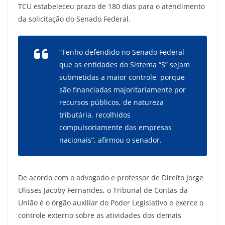
TCU estabeleceu prazo de 180 dias para o atendimento
da solicitação do Senado Federal.
“Tenho defendido no Senado Federal
que as entidades do Sistema “S” sejam
submetidas a maior controle, porque
são financiadas majoritariamente por
recursos públicos, de natureza
tributária, recolhidos
compulsoriamente das empresas
nacionais”, afirmou o senador.
De acordo com o advogado e professor de Direito Jorge
Ulisses Jacoby Fernandes, o Tribunal de Contas da
União é o órgão auxiliar do Poder Legislativo e exerce o
controle externo sobre as atividades dos demais