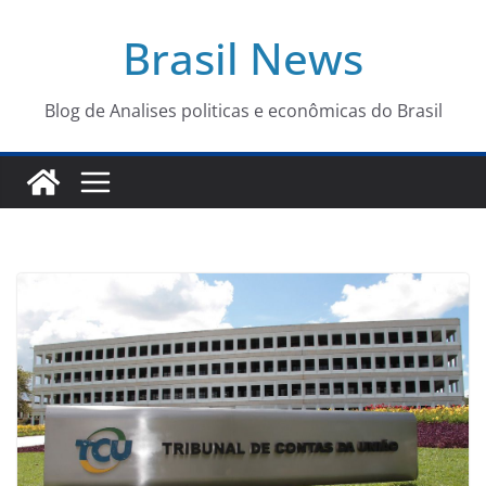
Pular
Brasil News
para
o
conteúdo
Blog de Analises politicas e econômicas do Brasil