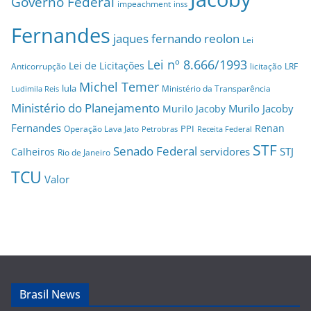
Governo Federal
impeachment
inss
Fernandes
jaques fernando reolon
Lei
Lei nº 8.666/1993
Lei de Licitações
Anticorrupção
licitação
LRF
Michel Temer
lula
Ministério da Transparência
Ludimila Reis
Ministério do Planejamento
Murilo Jacoby
Murilo Jacoby
Fernandes
Renan
PPI
Operação Lava Jato
Petrobras
Receita Federal
STF
Senado Federal
servidores
STJ
Calheiros
Rio de Janeiro
TCU
Valor
Brasil News