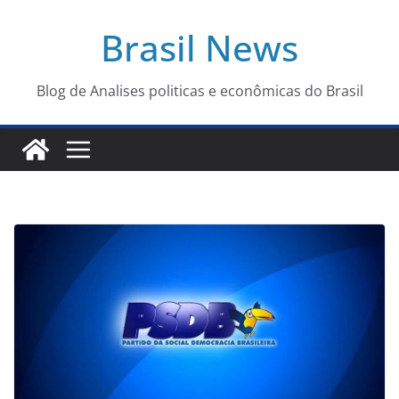
Pular
Brasil News
para
o
conteúdo
Blog de Analises politicas e econômicas do Brasil