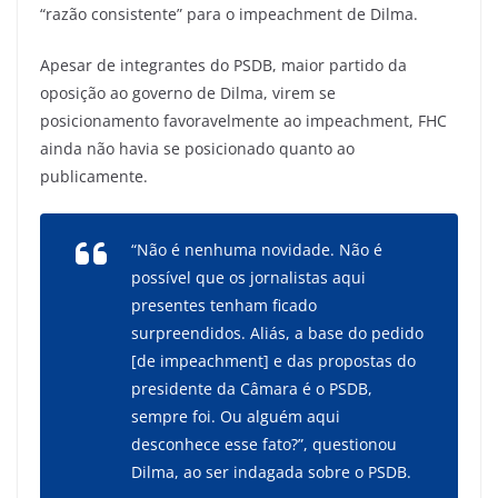
“razão consistente” para o impeachment de Dilma.
Apesar de integrantes do PSDB, maior partido da
oposição ao governo de Dilma, virem se
posicionamento favoravelmente ao impeachment, FHC
ainda não havia se posicionado quanto ao
publicamente.
“Não é nenhuma novidade. Não é
possível que os jornalistas aqui
presentes tenham ficado
surpreendidos. Aliás, a base do pedido
[de impeachment] e das propostas do
presidente da Câmara é o PSDB,
sempre foi. Ou alguém aqui
desconhece esse fato?”, questionou
Dilma, ao ser indagada sobre o PSDB.