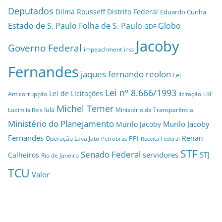
Deputados
Dilma Rousseff
Distrito Federal
Eduardo Cunha
Estado de S. Paulo
Folha de S. Paulo
Globo
GDF
Jacoby
Governo Federal
impeachment
inss
Fernandes
jaques fernando reolon
Lei
Lei nº 8.666/1993
Lei de Licitações
Anticorrupção
licitação
LRF
Michel Temer
lula
Ministério da Transparência
Ludimila Reis
Ministério do Planejamento
Murilo Jacoby
Murilo Jacoby
Fernandes
Renan
PPI
Operação Lava Jato
Petrobras
Receita Federal
STF
Senado Federal
servidores
STJ
Calheiros
Rio de Janeiro
TCU
Valor