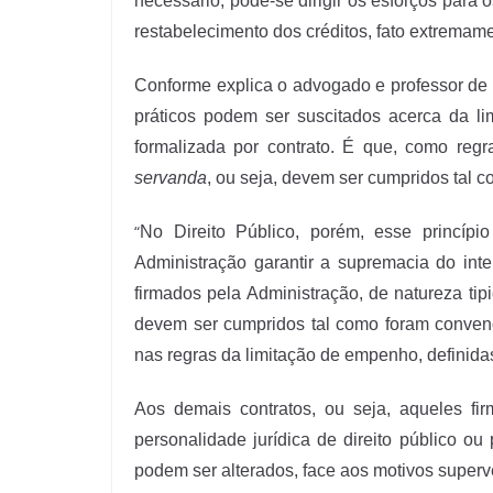
necessário, pode-se dirigir os esforços para 
restabelecimento dos créditos, fato extremame
Conforme explica o advogado e professor de 
práticos podem ser suscitados acerca da l
formalizada por contrato. É que, como reg
servanda
, ou seja, devem ser cumpridos tal 
“
No Direito Público, porém, esse princíp
Administração garantir a supremacia do int
firmados pela Administração, de natureza tip
devem ser cumpridos tal como foram convenc
nas regras da limitação de empenho, definidas 
Aos demais contratos, ou seja, aqueles fi
personalidade jurídica de direito público o
podem ser alterados, face aos motivos super