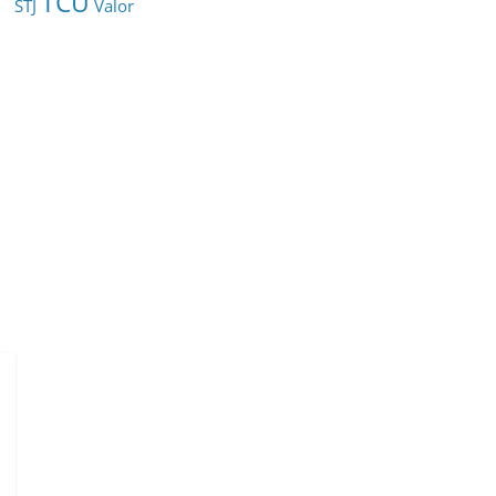
TCU
STJ
Valor