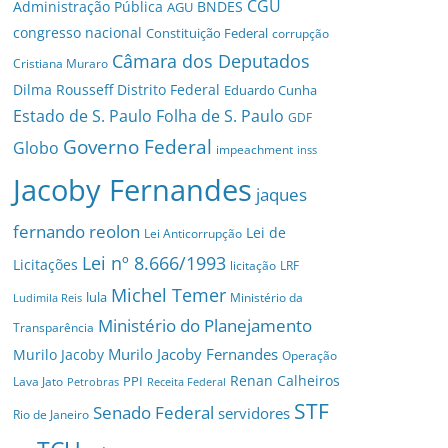
CGU
Administração Pública
BNDES
AGU
congresso nacional
Constituição Federal
corrupção
Câmara dos Deputados
Cristiana Muraro
Dilma Rousseff
Distrito Federal
Eduardo Cunha
Estado de S. Paulo
Folha de S. Paulo
GDF
Governo Federal
Globo
impeachment
inss
Jacoby Fernandes
jaques
fernando reolon
Lei de
Lei Anticorrupção
Lei nº 8.666/1993
Licitações
licitação
LRF
Michel Temer
lula
Ministério da
Ludimila Reis
Ministério do Planejamento
Transparência
Murilo Jacoby Fernandes
Murilo Jacoby
Operação
Renan Calheiros
PPI
Lava Jato
Petrobras
Receita Federal
STF
Senado Federal
servidores
Rio de Janeiro