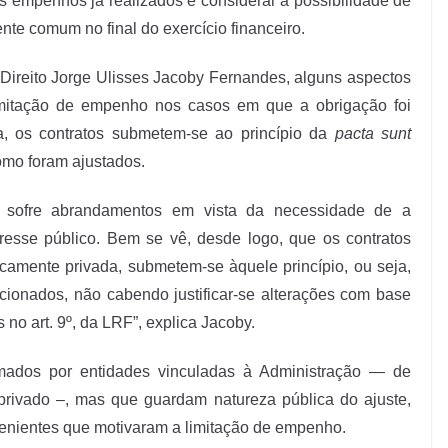
os empenhos já realizados e considerar a possibilidade de
nte comum no final do exercício financeiro.
Direito Jorge Ulisses Jacoby Fernandes, alguns aspectos
imitação de empenho nos casos em que a obrigação foi
ra, os contratos submetem-se ao princípio da
pacta sunt
como foram ajustados.
io sofre abrandamentos em vista da necessidade de a
eresse público. Bem se vê, desde logo, que os contratos
icamente privada, submetem-se àquele princípio, ou seja,
ionados, não cabendo justificar-se alterações com base
no art. 9º, da LRF”, explica Jacoby.
rmados por entidades vinculadas à Administração — de
u privado –, mas que guardam natureza pública do ajuste,
venientes que motivaram a limitação de empenho.