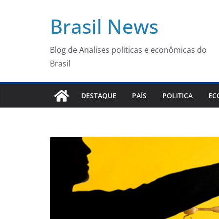
Pular
Brasil News
para
o
conteúdo
Blog de Analises politicas e econômicas do
Brasil
DESTAQUE
PAÍS
POLITICA
EC