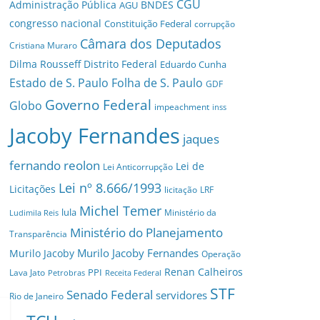
CGU
Administração Pública
BNDES
AGU
congresso nacional
Constituição Federal
corrupção
Câmara dos Deputados
Cristiana Muraro
Dilma Rousseff
Distrito Federal
Eduardo Cunha
Estado de S. Paulo
Folha de S. Paulo
GDF
Governo Federal
Globo
impeachment
inss
Jacoby Fernandes
jaques
fernando reolon
Lei de
Lei Anticorrupção
Lei nº 8.666/1993
Licitações
licitação
LRF
Michel Temer
lula
Ministério da
Ludimila Reis
Ministério do Planejamento
Transparência
Murilo Jacoby Fernandes
Murilo Jacoby
Operação
Renan Calheiros
PPI
Lava Jato
Petrobras
Receita Federal
STF
Senado Federal
servidores
Rio de Janeiro