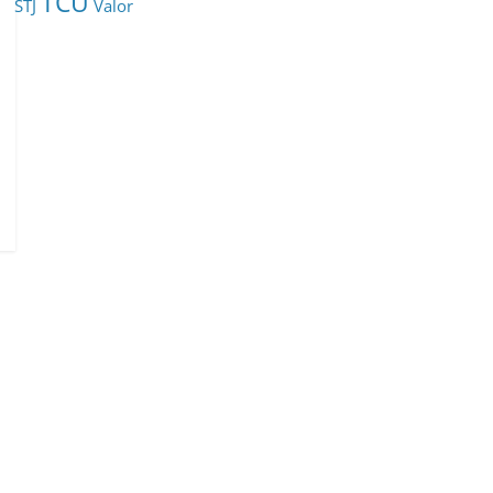
TCU
STJ
Valor