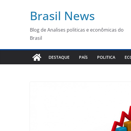
Pular
Brasil News
para
o
conteúdo
Blog de Analises politicas e econômicas do
Brasil
DESTAQUE
PAÍS
POLITICA
EC