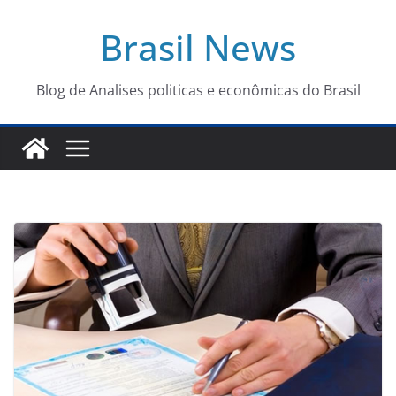
Pular
Brasil News
para
o
conteúdo
Blog de Analises politicas e econômicas do Brasil