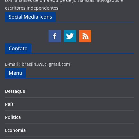
com analises de uma equipe de jornalistas, advogados e
escritores independentes
Social Media Icons
Contato
E-mail :
brasiln3w5@gmail.com
Menu
Destaque
País
Politica
Economia