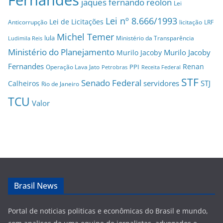
jaques fernando reolon
Lei
Lei nº 8.666/1993
Lei de Licitações
Anticorrupção
licitação
LRF
Michel Temer
lula
Ministério da Transparência
Ludimila Reis
Ministério do Planejamento
Murilo Jacoby
Murilo Jacoby
Fernandes
Renan
PPI
Operação Lava Jato
Petrobras
Receita Federal
STF
Senado Federal
servidores
STJ
Calheiros
Rio de Janeiro
TCU
Valor
Brasil News
Portal de noticias politicas e econômicas do Brasil e mundo,