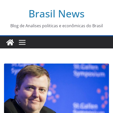
Pular
Brasil News
para
o
conteúdo
Blog de Analises politicas e econômicas do Brasil