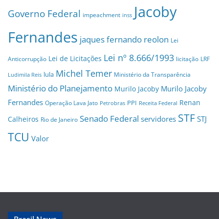
Jacoby
Governo Federal
impeachment
inss
Fernandes
jaques fernando reolon
Lei
Lei nº 8.666/1993
Lei de Licitações
Anticorrupção
licitação
LRF
Michel Temer
lula
Ministério da Transparência
Ludimila Reis
Ministério do Planejamento
Murilo Jacoby
Murilo Jacoby
Fernandes
Renan
PPI
Operação Lava Jato
Petrobras
Receita Federal
STF
Senado Federal
servidores
STJ
Calheiros
Rio de Janeiro
TCU
Valor