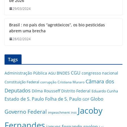
de 2026
29/03/2024
Brasil : no país dos “agrotóxicos”, os bio pesticidas
abrem uma brecha
28/02/2024
Tags
CGU
Administração Pública
BNDES
congresso nacional
AGU
Câmara dos
Constituição Federal
corrupção
Cristiana Muraro
Deputados
Dilma Rousseff
Distrito Federal
Eduardo Cunha
Estado de S. Paulo
Folha de S. Paulo
Globo
GDF
Jacoby
Governo Federal
impeachment
inss
Fernandes
jaques fernando reolon