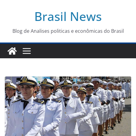
Pular
Brasil News
para
o
conteúdo
Blog de Analises politicas e econômicas do Brasil