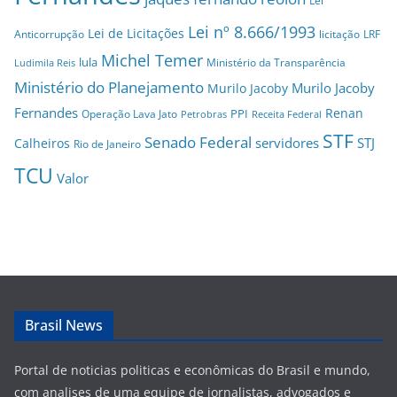
Lei
Lei nº 8.666/1993
Lei de Licitações
Anticorrupção
licitação
LRF
Michel Temer
lula
Ministério da Transparência
Ludimila Reis
Ministério do Planejamento
Murilo Jacoby
Murilo Jacoby
Fernandes
Renan
PPI
Operação Lava Jato
Petrobras
Receita Federal
STF
Senado Federal
servidores
STJ
Calheiros
Rio de Janeiro
TCU
Valor
Brasil News
Portal de noticias politicas e econômicas do Brasil e mundo,
com analises de uma equipe de jornalistas, advogados e