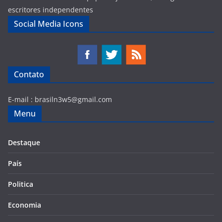
escritores independentes
Social Media Icons
Contato
E-mail :
brasiln3w5@gmail.com
Menu
Destaque
País
Politica
Economia