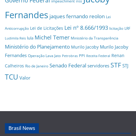
Governo Federal
impeachment
inss
Fernandes
jaques fernando reolon
Lei
Lei nº 8.666/1993
Lei de Licitações
Anticorrupção
licitação
LRF
Michel Temer
lula
Ministério da Transparência
Ludimila Reis
Ministério do Planejamento
Murilo Jacoby
Murilo Jacoby
Fernandes
Renan
PPI
Operação Lava Jato
Petrobras
Receita Federal
STF
Senado Federal
servidores
STJ
Calheiros
Rio de Janeiro
TCU
Valor
Brasil News