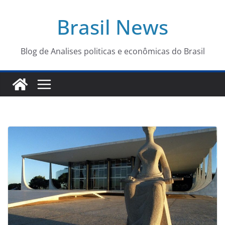
Pular
Brasil News
para
o
conteúdo
Blog de Analises politicas e econômicas do Brasil