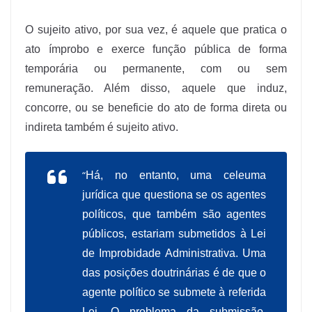
O sujeito ativo, por sua vez, é aquele que pratica o
ato ímprobo e exerce função pública de forma
temporária ou permanente, com ou sem
remuneração. Além disso, aquele que induz,
concorre, ou se beneficie do ato de forma direta ou
indireta também é sujeito ativo.
“
Há, no entanto, uma celeuma
jurídica que questiona se os agentes
políticos, que também são agentes
públicos, estariam submetidos à Lei
de Improbidade Administrativa. Uma
das posições doutrinárias é de que o
agente político se submete à referida
Lei. O problema da submissão,