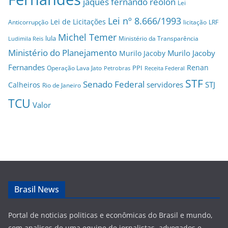
jaques fernando reolon
Lei
Lei nº 8.666/1993
Lei de Licitações
Anticorrupção
licitação
LRF
Michel Temer
lula
Ministério da Transparência
Ludimila Reis
Ministério do Planejamento
Murilo Jacoby
Murilo Jacoby
Fernandes
Renan
PPI
Operação Lava Jato
Petrobras
Receita Federal
STF
Senado Federal
servidores
STJ
Calheiros
Rio de Janeiro
TCU
Valor
Brasil News
Portal de noticias politicas e econômicas do Brasil e mundo,
com analises de uma equipe de jornalistas, advogados e