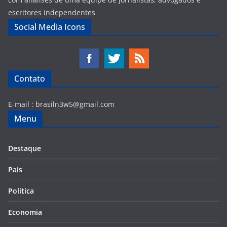
escritores independentes
Social Media Icons
Contato
E-mail :
brasiln3w5@gmail.com
Menu
Destaque
País
Politica
Economia