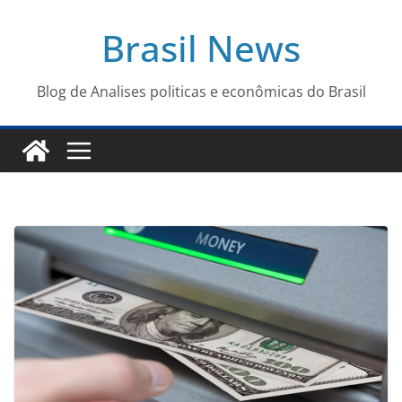
Pular
Brasil News
para
o
conteúdo
Blog de Analises politicas e econômicas do Brasil