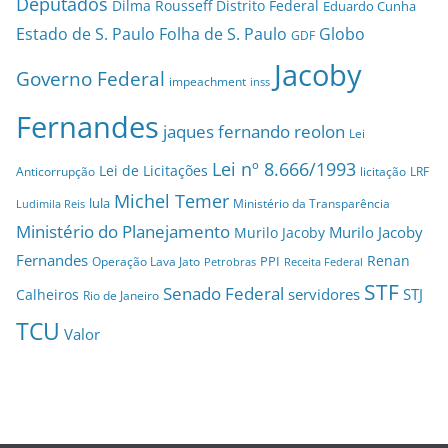
Deputados
Dilma Rousseff
Distrito Federal
Eduardo Cunha
Estado de S. Paulo
Folha de S. Paulo
Globo
GDF
Jacoby
Governo Federal
impeachment
inss
Fernandes
jaques fernando reolon
Lei
Lei nº 8.666/1993
Lei de Licitações
Anticorrupção
licitação
LRF
Michel Temer
lula
Ministério da Transparência
Ludimila Reis
Ministério do Planejamento
Murilo Jacoby
Murilo Jacoby
Fernandes
Renan
PPI
Operação Lava Jato
Petrobras
Receita Federal
STF
Senado Federal
servidores
STJ
Calheiros
Rio de Janeiro
TCU
Valor