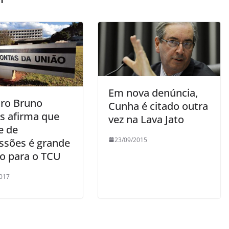
Em nova denúncia,
tro Bruno
Cunha é citado outra
s afirma que
vez na Lava Jato
e de
23/09/2015
ssões é grande
io para o TCU
017