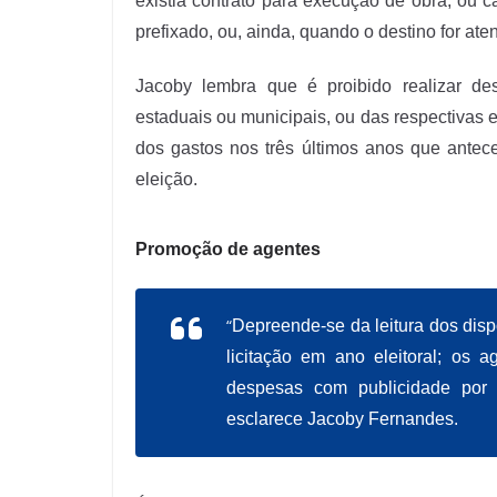
existia contrato para execução de obra, ou
prefixado, ou, ainda, quando o destino for at
Jacoby lembra que é proibido realizar de
estaduais ou municipais, ou das respectivas 
dos gastos nos três últimos anos que antec
eleição.
Promoção de agentes
“
Depreende-se da leitura dos dis
licitação em ano eleitoral; os a
despesas com publicidade por 
esclarece Jacoby Fernandes.