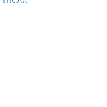
TCU
STJ
Valor