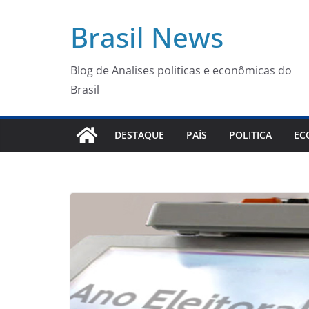
Pular
Brasil News
para
o
conteúdo
Blog de Analises politicas e econômicas do
Brasil
DESTAQUE
PAÍS
POLITICA
EC