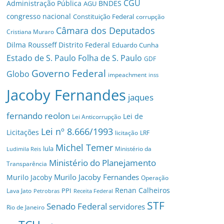
CGU
Administração Pública
BNDES
AGU
congresso nacional
Constituição Federal
corrupção
Câmara dos Deputados
Cristiana Muraro
Dilma Rousseff
Distrito Federal
Eduardo Cunha
Estado de S. Paulo
Folha de S. Paulo
GDF
Governo Federal
Globo
impeachment
inss
Jacoby Fernandes
jaques
fernando reolon
Lei de
Lei Anticorrupção
Lei nº 8.666/1993
Licitações
licitação
LRF
Michel Temer
lula
Ministério da
Ludimila Reis
Ministério do Planejamento
Transparência
Murilo Jacoby Fernandes
Murilo Jacoby
Operação
Renan Calheiros
PPI
Lava Jato
Petrobras
Receita Federal
STF
Senado Federal
servidores
Rio de Janeiro