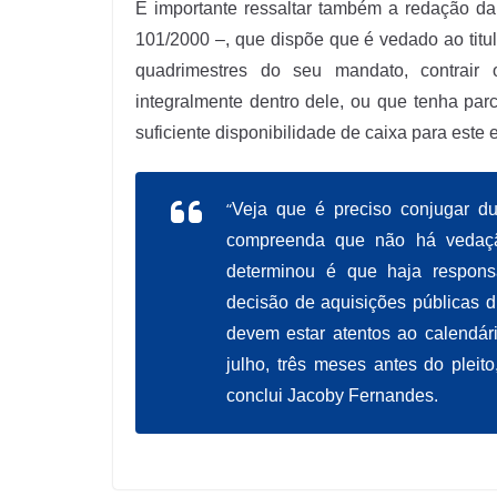
É importante ressaltar também a redação da
101/2000 –, que dispõe que é vedado ao titula
quadrimestres do seu mandato, contrair
integralmente dentro dele, ou que tenha pa
suficiente disponibilidade de caixa para este e
“
Veja que é preciso conjugar d
compreenda que não há vedação 
determinou é que haja responsa
decisão de aquisições públicas du
devem estar atentos ao calendár
julho, três meses antes do pleito
conclui Jacoby Fernandes.