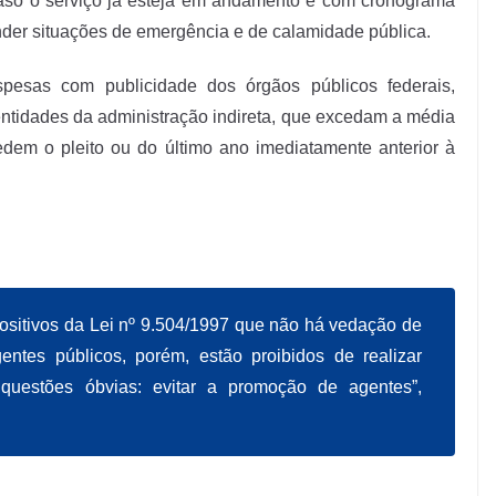
 caso o serviço já esteja em andamento e com cronograma
ender situações de emergência e de calamidade pública.
spesas com publicidade dos órgãos públicos federais,
entidades da administração indireta, que excedam a média
edem o pleito ou do último ano imediatamente anterior à
positivos da Lei nº 9.504/1997 que não há vedação de
gentes públicos, porém, estão proibidos de realizar
questões óbvias: evitar a promoção de agentes”,