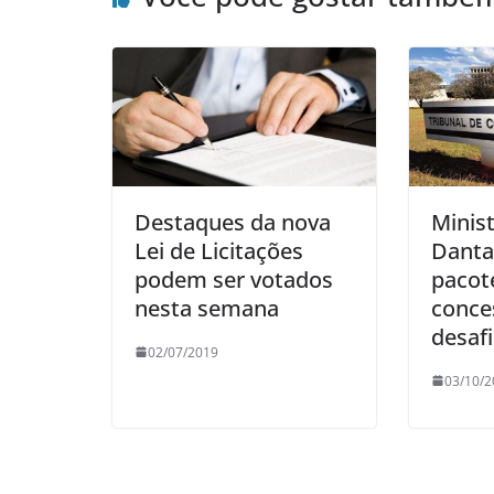
Destaques da nova
Minis
Lei de Licitações
Danta
podem ser votados
pacot
nesta semana
conce
desaf
02/07/2019
03/10/2