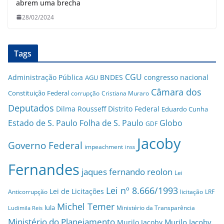
abrem uma brecha
28/02/2024
Tags
CGU
Administração Pública
BNDES
congresso nacional
AGU
Câmara dos
Constituição Federal
corrupção
Cristiana Muraro
Deputados
Dilma Rousseff
Distrito Federal
Eduardo Cunha
Estado de S. Paulo
Folha de S. Paulo
Globo
GDF
Jacoby
Governo Federal
impeachment
inss
Fernandes
jaques fernando reolon
Lei
Lei nº 8.666/1993
Lei de Licitações
Anticorrupção
licitação
LRF
Michel Temer
lula
Ministério da Transparência
Ludimila Reis
Ministério do Planejamento
Murilo Jacoby
Murilo Jacoby