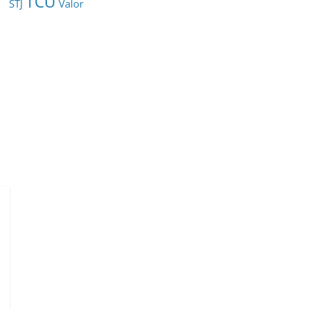
TCU
STJ
Valor