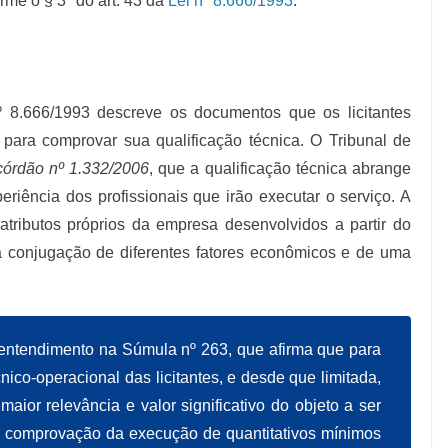
rme o § 3º do art. 43 da
Lei nº 8.666/1993
.
º 8.666/1993 descreve os documentos que os licitantes
 para comprovar sua qualificação técnica. O Tribunal de
órdão nº 1.332/2006
, que a qualificação técnica abrange
eriência dos profissionais que irão executar o serviço. A
atributos próprios da empresa desenvolvidos a partir do
 conjugação de diferentes fatores econômicos e de uma
e entendimento na
Súmula nº 263
, que afirma que para
co-operacional das licitantes, e desde que limitada,
aior relevância e valor significativo do objeto a ser
de comprovação da execução de quantitativos mínimos