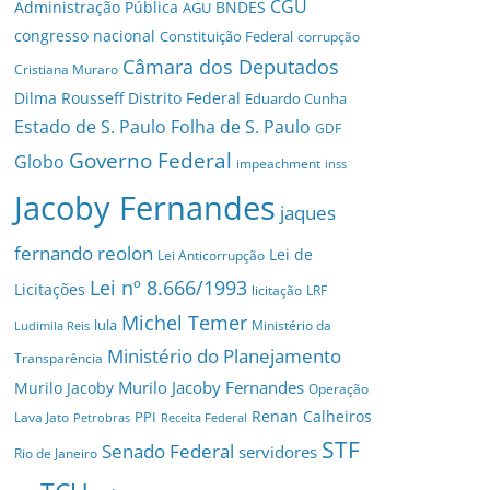
CGU
Administração Pública
BNDES
AGU
congresso nacional
Constituição Federal
corrupção
Câmara dos Deputados
Cristiana Muraro
Dilma Rousseff
Distrito Federal
Eduardo Cunha
Estado de S. Paulo
Folha de S. Paulo
GDF
Governo Federal
Globo
impeachment
inss
Jacoby Fernandes
jaques
fernando reolon
Lei de
Lei Anticorrupção
Lei nº 8.666/1993
Licitações
licitação
LRF
Michel Temer
lula
Ministério da
Ludimila Reis
Ministério do Planejamento
Transparência
Murilo Jacoby Fernandes
Murilo Jacoby
Operação
Renan Calheiros
PPI
Lava Jato
Petrobras
Receita Federal
STF
Senado Federal
servidores
Rio de Janeiro