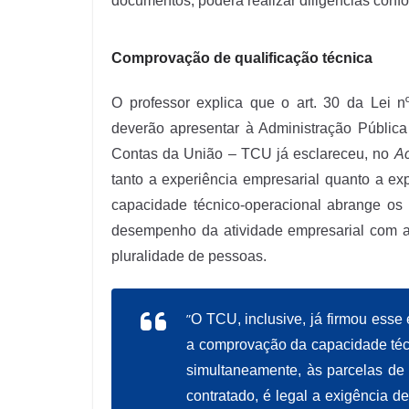
documentos, poderá realizar diligências confo
Comprovação de qualificação técnica
O professor explica que o art. 30 da Lei n
deverão apresentar à Administração Pública
Contas da União – TCU já esclareceu, no
Ac
tanto a experiência empresarial quanto a exp
capacidade técnico-operacional abrange os 
desempenho da atividade empresarial com a
pluralidade de pessoas.
”
O TCU, inclusive, já firmou ess
a comprovação da capacidade técni
simultaneamente, às parcelas de m
contratado, é legal a exigência 