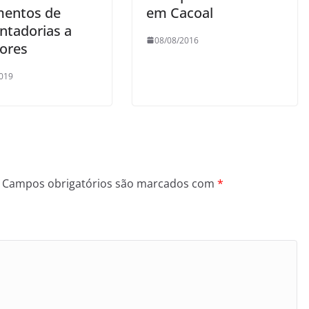
entos de
em Cacoal
ntadorias a
08/08/2016
dores
019
Campos obrigatórios são marcados com
*