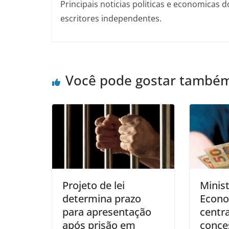
Principais noticias politicas e economicas d
escritores independentes.
Você pode gostar també
Projeto de lei
Minist
determina prazo
Econ
para apresentação
centra
após prisão em
conce