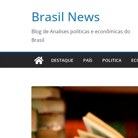
Pular
Brasil News
para
o
conteúdo
Blog de Analises politicas e econômicas do
Brasil
DESTAQUE
PAÍS
POLITICA
EC