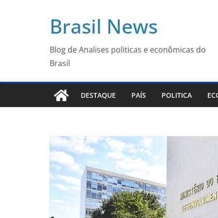
Pular
Brasil News
para
o
conteúdo
Blog de Analises politicas e econômicas do
Brasil
DESTAQUE
PAÍS
POLITICA
EC