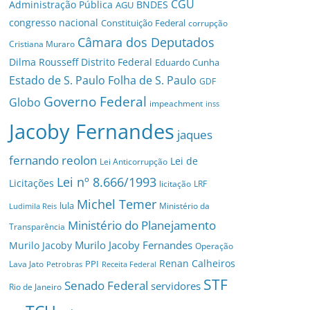
CGU
Administração Pública
BNDES
AGU
congresso nacional
Constituição Federal
corrupção
Câmara dos Deputados
Cristiana Muraro
Dilma Rousseff
Distrito Federal
Eduardo Cunha
Estado de S. Paulo
Folha de S. Paulo
GDF
Governo Federal
Globo
impeachment
inss
Jacoby Fernandes
jaques
fernando reolon
Lei de
Lei Anticorrupção
Lei nº 8.666/1993
Licitações
licitação
LRF
Michel Temer
lula
Ministério da
Ludimila Reis
Ministério do Planejamento
Transparência
Murilo Jacoby Fernandes
Murilo Jacoby
Operação
Renan Calheiros
PPI
Lava Jato
Petrobras
Receita Federal
STF
Senado Federal
servidores
Rio de Janeiro