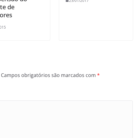
23/01/2017
te de
dores
015
Campos obrigatórios são marcados com
*