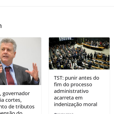
m
TST: punir antes do
fim do processo
administrativo
, governador
acarreta em
a cortes,
indenização moral
to de tributos
pensão do