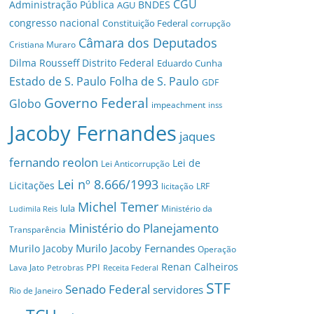
CGU
Administração Pública
BNDES
AGU
congresso nacional
Constituição Federal
corrupção
Câmara dos Deputados
Cristiana Muraro
Dilma Rousseff
Distrito Federal
Eduardo Cunha
Estado de S. Paulo
Folha de S. Paulo
GDF
Governo Federal
Globo
impeachment
inss
Jacoby Fernandes
jaques
fernando reolon
Lei de
Lei Anticorrupção
Lei nº 8.666/1993
Licitações
licitação
LRF
Michel Temer
lula
Ministério da
Ludimila Reis
Ministério do Planejamento
Transparência
Murilo Jacoby Fernandes
Murilo Jacoby
Operação
Renan Calheiros
PPI
Lava Jato
Petrobras
Receita Federal
STF
Senado Federal
servidores
Rio de Janeiro