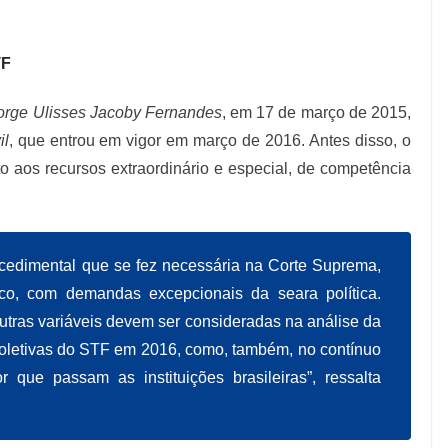
TF
orge Ulisses Jacoby Fernandes
, em 17 de março de 2015,
il
, que entrou em vigor em março de 2016. Antes disso, o
ito aos recursos extraordinário e especial, de competência
cedimental que se fez necessária na Corte Suprema,
co, com demandas excepcionais da seara política.
utras variáveis devem ser consideradas na análise da
oletivas do STF em 2016, como, também, no contínuo
 que passam as instituições brasileiras”, ressalta