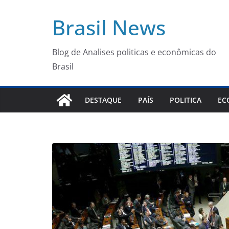
Pular
Brasil News
para
o
conteúdo
Blog de Analises politicas e econômicas do
Brasil
DESTAQUE
PAÍS
POLITICA
EC