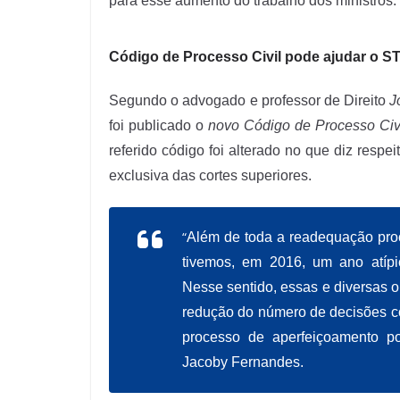
para esse aumento do trabalho dos ministros.
Código de Processo Civil pode ajudar o S
Segundo o advogado e professor de Direito
J
foi publicado o
novo Código de Processo Civ
referido código foi alterado no que diz respe
exclusiva das cortes superiores.
“
Além de toda a readequação pro
tivemos, em 2016, um ano atípi
Nesse sentido, essas e diversas o
redução do número de decisões c
processo de aperfeiçoamento por
Jacoby Fernandes.