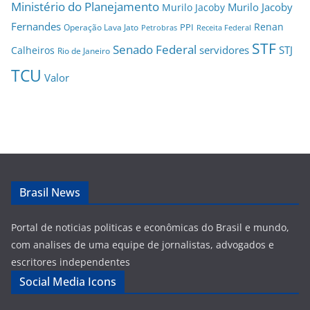
Ministério do Planejamento
Murilo Jacoby
Murilo Jacoby
Fernandes
Renan
PPI
Operação Lava Jato
Petrobras
Receita Federal
STF
Senado Federal
servidores
STJ
Calheiros
Rio de Janeiro
TCU
Valor
Brasil News
Portal de noticias politicas e econômicas do Brasil e mundo,
com analises de uma equipe de jornalistas, advogados e
escritores independentes
Social Media Icons