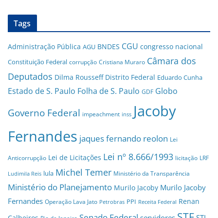
Tags
CGU
Administração Pública
BNDES
congresso nacional
AGU
Câmara dos
Constituição Federal
corrupção
Cristiana Muraro
Deputados
Dilma Rousseff
Distrito Federal
Eduardo Cunha
Estado de S. Paulo
Folha de S. Paulo
Globo
GDF
Jacoby
Governo Federal
impeachment
inss
Fernandes
jaques fernando reolon
Lei
Lei nº 8.666/1993
Lei de Licitações
Anticorrupção
licitação
LRF
Michel Temer
lula
Ministério da Transparência
Ludimila Reis
Ministério do Planejamento
Murilo Jacoby
Murilo Jacoby
Fernandes
Renan
PPI
Operação Lava Jato
Petrobras
Receita Federal
STF
Senado Federal
servidores
STJ
Calheiros
Rio de Janeiro