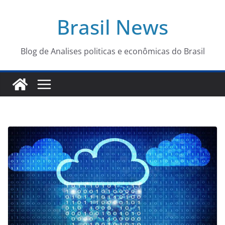
Pular
Brasil News
para
o
conteúdo
Blog de Analises politicas e econômicas do Brasil