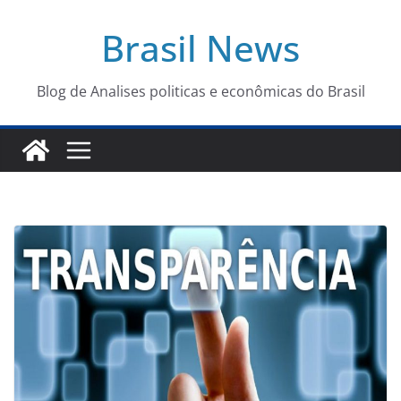
Pular
Brasil News
para
o
conteúdo
Blog de Analises politicas e econômicas do Brasil