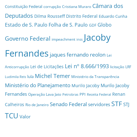
Câmara dos
Constituição Federal
corrupção
Cristiana Muraro
Deputados
Dilma Rousseff
Distrito Federal
Eduardo Cunha
Estado de S. Paulo
Folha de S. Paulo
Globo
GDF
Jacoby
Governo Federal
impeachment
inss
Fernandes
jaques fernando reolon
Lei
Lei nº 8.666/1993
Lei de Licitações
Anticorrupção
licitação
LRF
Michel Temer
lula
Ministério da Transparência
Ludimila Reis
Ministério do Planejamento
Murilo Jacoby
Murilo Jacoby
Fernandes
Renan
PPI
Operação Lava Jato
Petrobras
Receita Federal
STF
Senado Federal
servidores
STJ
Calheiros
Rio de Janeiro
TCU
Valor