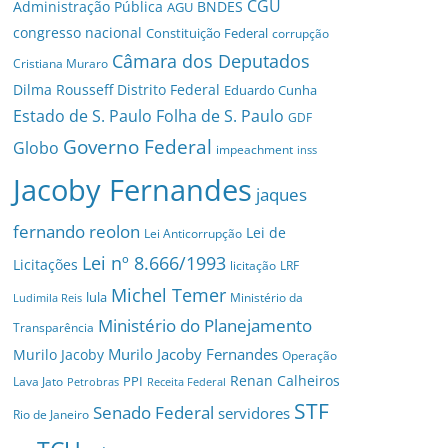
CGU
Administração Pública
BNDES
AGU
congresso nacional
Constituição Federal
corrupção
Câmara dos Deputados
Cristiana Muraro
Dilma Rousseff
Distrito Federal
Eduardo Cunha
Estado de S. Paulo
Folha de S. Paulo
GDF
Governo Federal
Globo
impeachment
inss
Jacoby Fernandes
jaques
fernando reolon
Lei de
Lei Anticorrupção
Lei nº 8.666/1993
Licitações
licitação
LRF
Michel Temer
lula
Ministério da
Ludimila Reis
Ministério do Planejamento
Transparência
Murilo Jacoby Fernandes
Murilo Jacoby
Operação
Renan Calheiros
PPI
Lava Jato
Petrobras
Receita Federal
STF
Senado Federal
servidores
Rio de Janeiro