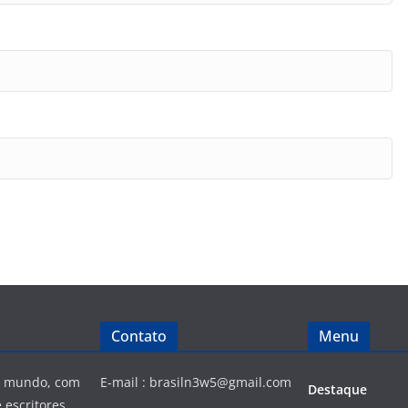
Contato
Menu
 e mundo, com
E-mail :
brasiln3w5@gmail.com
Destaque
 escritores