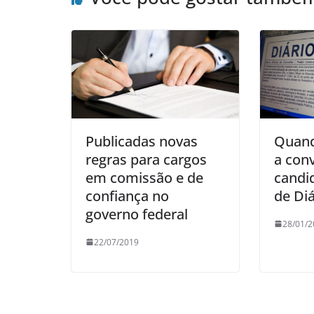
Publicadas novas
Quand
regras para cargos
a con
em comissão e de
candi
confiança no
de Diá
governo federal
28/01/2
22/07/2019