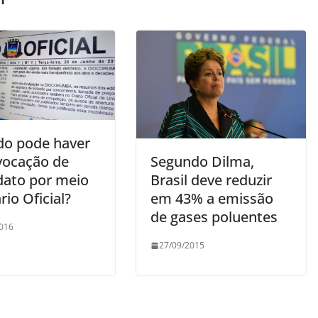
o pode haver
vocação de
Segundo Dilma,
dato por meio
Brasil deve reduzir
rio Oficial?
em 43% a emissão
de gases poluentes
016
27/09/2015