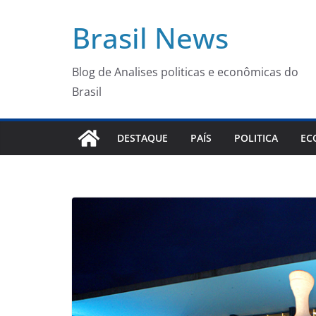
Pular
Brasil News
para
o
conteúdo
Blog de Analises politicas e econômicas do
Brasil
DESTAQUE
PAÍS
POLITICA
EC