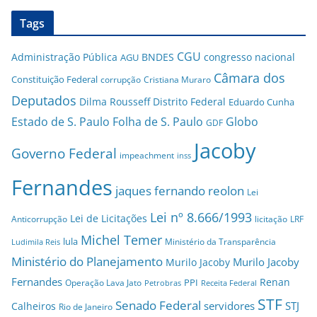
Tags
CGU
Administração Pública
BNDES
congresso nacional
AGU
Câmara dos
Constituição Federal
corrupção
Cristiana Muraro
Deputados
Dilma Rousseff
Distrito Federal
Eduardo Cunha
Estado de S. Paulo
Folha de S. Paulo
Globo
GDF
Jacoby
Governo Federal
impeachment
inss
Fernandes
jaques fernando reolon
Lei
Lei nº 8.666/1993
Lei de Licitações
Anticorrupção
licitação
LRF
Michel Temer
lula
Ministério da Transparência
Ludimila Reis
Ministério do Planejamento
Murilo Jacoby
Murilo Jacoby
Fernandes
Renan
PPI
Operação Lava Jato
Petrobras
Receita Federal
STF
Senado Federal
servidores
STJ
Calheiros
Rio de Janeiro