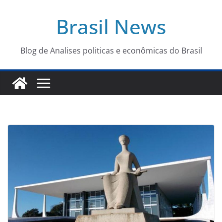
Pular
Brasil News
para
o
conteúdo
Blog de Analises politicas e econômicas do Brasil