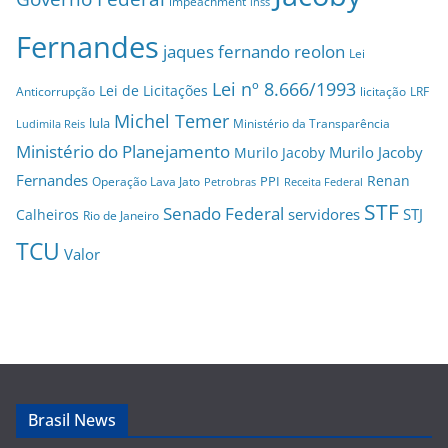
impeachment
inss
Fernandes
jaques fernando reolon
Lei
Lei nº 8.666/1993
Lei de Licitações
Anticorrupção
licitação
LRF
Michel Temer
lula
Ministério da Transparência
Ludimila Reis
Ministério do Planejamento
Murilo Jacoby
Murilo Jacoby
Fernandes
Renan
PPI
Operação Lava Jato
Petrobras
Receita Federal
STF
Senado Federal
servidores
STJ
Calheiros
Rio de Janeiro
TCU
Valor
Brasil News