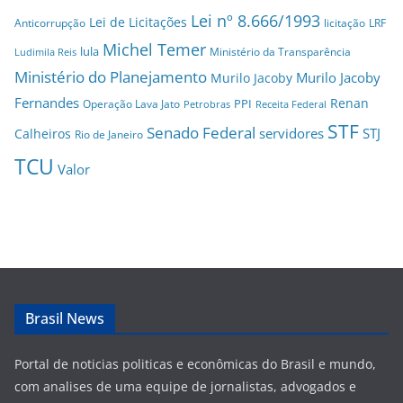
Lei nº 8.666/1993
Lei de Licitações
Anticorrupção
licitação
LRF
Michel Temer
lula
Ministério da Transparência
Ludimila Reis
Ministério do Planejamento
Murilo Jacoby
Murilo Jacoby
Fernandes
Renan
PPI
Operação Lava Jato
Petrobras
Receita Federal
STF
Senado Federal
servidores
STJ
Calheiros
Rio de Janeiro
TCU
Valor
Brasil News
Portal de noticias politicas e econômicas do Brasil e mundo,
com analises de uma equipe de jornalistas, advogados e