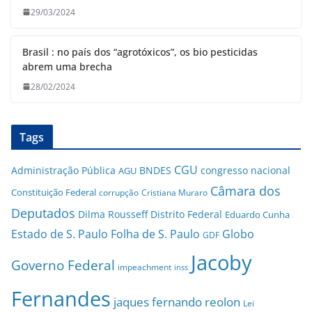
29/03/2024
Brasil : no país dos “agrotóxicos”, os bio pesticidas
abrem uma brecha
28/02/2024
Tags
CGU
Administração Pública
BNDES
congresso nacional
AGU
Câmara dos
Constituição Federal
corrupção
Cristiana Muraro
Deputados
Dilma Rousseff
Distrito Federal
Eduardo Cunha
Estado de S. Paulo
Folha de S. Paulo
Globo
GDF
Jacoby
Governo Federal
impeachment
inss
Fernandes
jaques fernando reolon
Lei