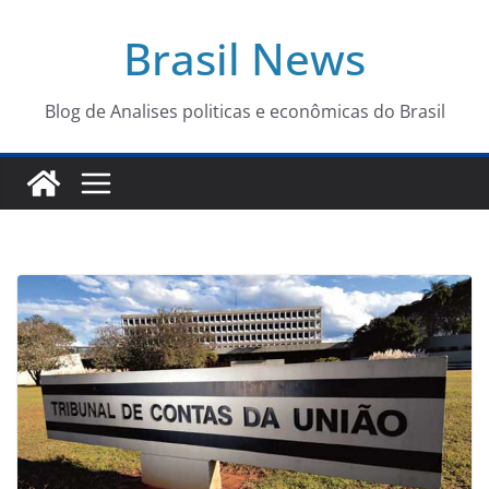
Pular
Brasil News
para
o
conteúdo
Blog de Analises politicas e econômicas do Brasil