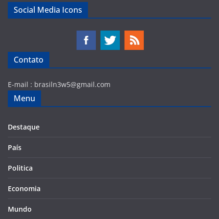
Social Media Icons
Contato
E-mail :
brasiln3w5@gmail.com
Menu
Destaque
País
Politica
Economia
Mundo