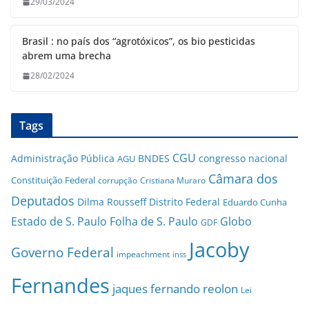
29/03/2024
Brasil : no país dos “agrotóxicos”, os bio pesticidas
abrem uma brecha
28/02/2024
Tags
CGU
Administração Pública
BNDES
congresso nacional
AGU
Câmara dos
Constituição Federal
corrupção
Cristiana Muraro
Deputados
Dilma Rousseff
Distrito Federal
Eduardo Cunha
Estado de S. Paulo
Folha de S. Paulo
Globo
GDF
Jacoby
Governo Federal
impeachment
inss
Fernandes
jaques fernando reolon
Lei