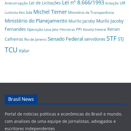
Lei nº 8.666/1993
Lei de Licitações
Anticorrupção
licitação
LRF
Michel Temer
lula
Ministério da Transparência
Ludimila Reis
Ministério do Planejamento
Murilo Jacoby
Murilo Jacoby
Fernandes
Renan
PPI
Operação Lava Jato
Petrobras
Receita Federal
STF
Senado Federal
servidores
STJ
Calheiros
Rio de Janeiro
TCU
Valor
Brasil News
Portal de noticias politicas e econômicas do Brasil e mundo,
com analises de uma equipe de jornalistas, advogados e
escritores independentes