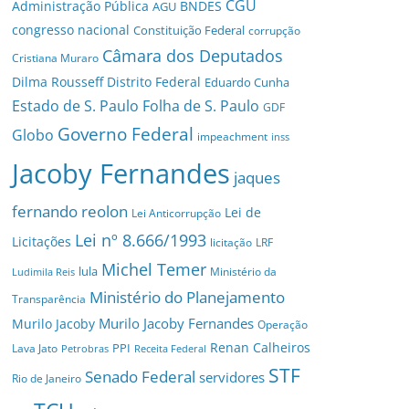
CGU
Administração Pública
BNDES
AGU
congresso nacional
Constituição Federal
corrupção
Câmara dos Deputados
Cristiana Muraro
Dilma Rousseff
Distrito Federal
Eduardo Cunha
Estado de S. Paulo
Folha de S. Paulo
GDF
Governo Federal
Globo
impeachment
inss
Jacoby Fernandes
jaques
fernando reolon
Lei de
Lei Anticorrupção
Lei nº 8.666/1993
Licitações
licitação
LRF
Michel Temer
lula
Ministério da
Ludimila Reis
Ministério do Planejamento
Transparência
Murilo Jacoby Fernandes
Murilo Jacoby
Operação
Renan Calheiros
PPI
Lava Jato
Petrobras
Receita Federal
STF
Senado Federal
servidores
Rio de Janeiro