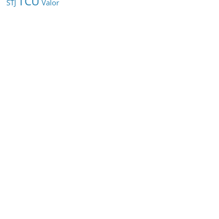
TCU
STJ
Valor