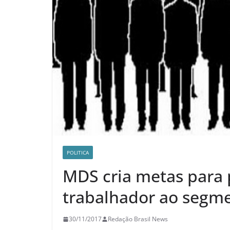
POLITICA
MDS cria metas para 
trabalhador ao segm
30/11/2017
Redação Brasil News