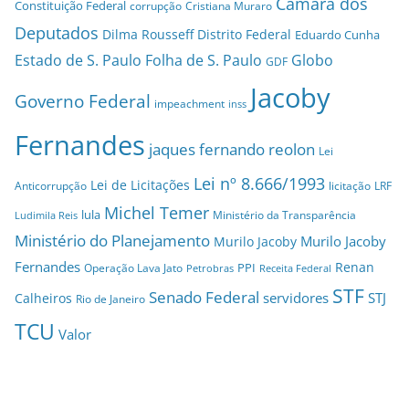
Câmara dos
Constituição Federal
corrupção
Cristiana Muraro
Deputados
Dilma Rousseff
Distrito Federal
Eduardo Cunha
Estado de S. Paulo
Folha de S. Paulo
Globo
GDF
Jacoby
Governo Federal
impeachment
inss
Fernandes
jaques fernando reolon
Lei
Lei nº 8.666/1993
Lei de Licitações
Anticorrupção
licitação
LRF
Michel Temer
lula
Ministério da Transparência
Ludimila Reis
Ministério do Planejamento
Murilo Jacoby
Murilo Jacoby
Fernandes
Renan
PPI
Operação Lava Jato
Petrobras
Receita Federal
STF
Senado Federal
servidores
STJ
Calheiros
Rio de Janeiro
TCU
Valor