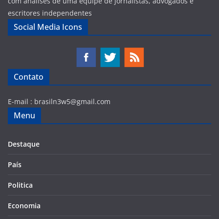
com analises de uma equipe de jornalistas, advogados e
escritores independentes
Social Media Icons
Contato
E-mail :
brasiln3w5@gmail.com
Menu
Destaque
País
Politica
Economia