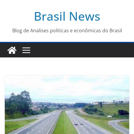
Pular
Brasil News
para
o
conteúdo
Blog de Analises politicas e econômicas do Brasil