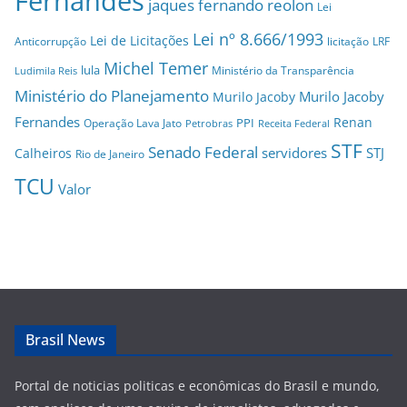
Fernandes
jaques fernando reolon
Lei
Lei nº 8.666/1993
Lei de Licitações
Anticorrupção
licitação
LRF
Michel Temer
lula
Ministério da Transparência
Ludimila Reis
Ministério do Planejamento
Murilo Jacoby
Murilo Jacoby
Fernandes
Renan
PPI
Operação Lava Jato
Petrobras
Receita Federal
STF
Senado Federal
servidores
STJ
Calheiros
Rio de Janeiro
TCU
Valor
Brasil News
Portal de noticias politicas e econômicas do Brasil e mundo,