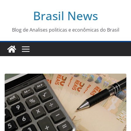
Pular
Brasil News
para
o
conteúdo
Blog de Analises politicas e econômicas do Brasil