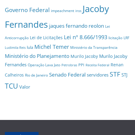
Jacoby
Governo Federal
impeachment
inss
Fernandes
jaques fernando reolon
Lei
Lei nº 8.666/1993
Lei de Licitações
Anticorrupção
licitação
LRF
Michel Temer
lula
Ministério da Transparência
Ludimila Reis
Ministério do Planejamento
Murilo Jacoby
Murilo Jacoby
Fernandes
Renan
PPI
Operação Lava Jato
Petrobras
Receita Federal
STF
Senado Federal
servidores
STJ
Calheiros
Rio de Janeiro
TCU
Valor