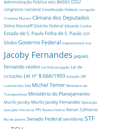
CGU
Administração Pública
BNDES
AGU
congresso nacional
Constituição Federal
corrupção
Câmara dos Deputados
Cristiana Muraro
Dilma Rousseff
Distrito Federal
Eduardo Cunha
Estado de S. Paulo
Folha de S. Paulo
GDF
Governo Federal
Globo
impeachment
inss
Jacoby Fernandes
jaques
fernando reolon
Lei de
Lei Anticorrupção
Lei nº 8.666/1993
Licitações
licitação
LRF
Michel Temer
lula
Ministério da
Ludimila Reis
Ministério do Planejamento
Transparência
Murilo Jacoby Fernandes
Murilo Jacoby
Operação
Renan Calheiros
PPI
Lava Jato
Petrobras
Receita Federal
STF
Senado Federal
servidores
Rio de Janeiro