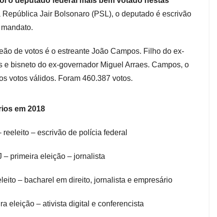
oi o deputado federal mais bem votado nestas
 República Jair Bolsonaro (PSL), o deputado é escrivão
o mandato.
eão de votos é o estreante João Campos. Filho do ex-
e bisneto do ex-governador Miguel Arraes. Campos, o
s votos válidos. Foram 460.387 votos.
rios em 2018
eeleito – escrivão de polícia federal
 primeira eleição – jornalista
ito – bacharel em direito, jornalista e empresário
 eleição – ativista digital e conferencista