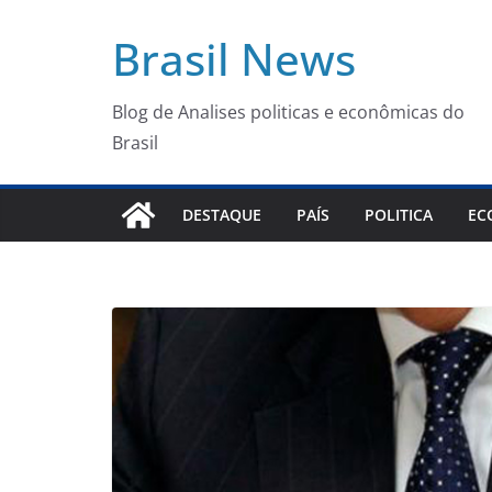
Pular
Brasil News
para
o
conteúdo
Blog de Analises politicas e econômicas do
Brasil
DESTAQUE
PAÍS
POLITICA
EC