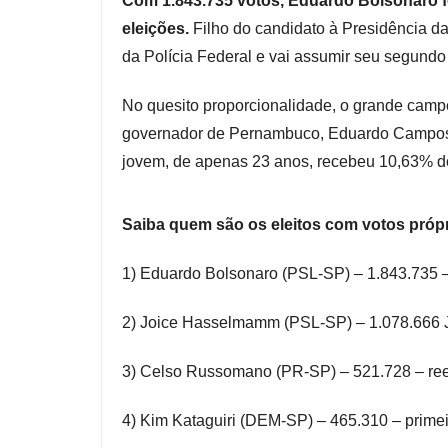
Com 1.843.735 votos, Eduardo Bolsonaro f
eleições.
Filho do candidato à Presidência da
da Polícia Federal e vai assumir seu segund
No quesito proporcionalidade, o grande camp
governador de Pernambuco, Eduardo Campos 
jovem, de apenas 23 anos, recebeu 10,63% do
Saiba quem são os eleitos com votos próp
1) Eduardo Bolsonaro (PSL-SP) – 1.843.735 – r
2) Joice Hasselmamm (PSL-SP) – 1.078.666 J –
3) Celso Russomano (PR-SP) – 521.728 – reele
4) Kim Kataguiri (DEM-SP) – 465.310 – primeira