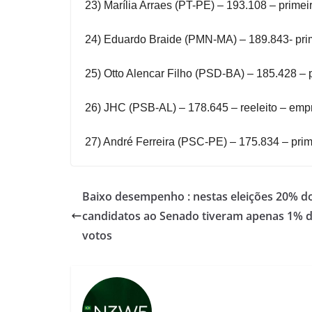
23) Marília Arraes (PT-PE) – 193.108 – prime
24) Eduardo Braide (PMN-MA) – 189.843- pri
25) Otto Alencar Filho (PSD-BA) – 185.428 – p
26) JHC (PSB-AL) – 178.645 – reeleito – emp
27) André Ferreira (PSC-PE) – 175.834 – prim
Baixo desempenho : nestas eleições 20% d
candidatos ao Senado tiveram apenas 1% 
votos