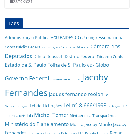
28/02/2024
Tags
CGU
Administração Pública
BNDES
congresso nacional
AGU
Câmara dos
Constituição Federal
corrupção
Cristiana Muraro
Deputados
Dilma Rousseff
Distrito Federal
Eduardo Cunha
Estado de S. Paulo
Folha de S. Paulo
Globo
GDF
Jacoby
Governo Federal
impeachment
inss
Fernandes
jaques fernando reolon
Lei
Lei nº 8.666/1993
Lei de Licitações
Anticorrupção
licitação
LRF
Michel Temer
lula
Ministério da Transparência
Ludimila Reis
Ministério do Planejamento
Murilo Jacoby
Murilo Jacoby
Fernandes
Renan
PPI
Operação Lava Jato
Petrobras
Receita Federal