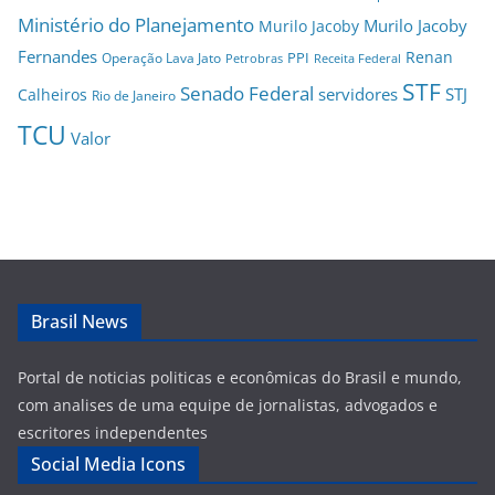
Ministério do Planejamento
Murilo Jacoby
Murilo Jacoby
Fernandes
Renan
PPI
Operação Lava Jato
Petrobras
Receita Federal
STF
Senado Federal
servidores
STJ
Calheiros
Rio de Janeiro
TCU
Valor
Brasil News
Portal de noticias politicas e econômicas do Brasil e mundo,
com analises de uma equipe de jornalistas, advogados e
escritores independentes
Social Media Icons