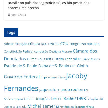
Brasil : no país dos “agrotóxicos”, os bio pesticidas
abrem uma brecha
28/02/2024
Tags
CGU
Administração Pública
BNDES
congresso nacional
AGU
Câmara dos
Constituição Federal
corrupção
Cristiana Muraro
Deputados
Dilma Rousseff
Distrito Federal
Eduardo Cunha
Estado de S. Paulo
Folha de S. Paulo
Globo
GDF
Jacoby
Governo Federal
impeachment
inss
Fernandes
jaques fernando reolon
Lei
Lei nº 8.666/1993
Lei de Licitações
Anticorrupção
licitação
LRF
Michel Temer
lula
Ministério da Transparência
Ludimila Reis