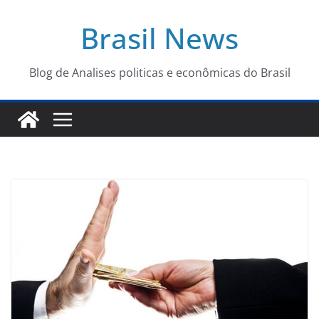
Pular
Brasil News
para
o
conteúdo
Blog de Analises politicas e econômicas do Brasil