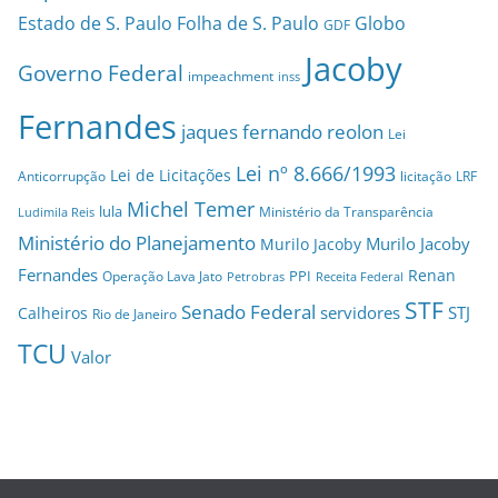
Estado de S. Paulo
Folha de S. Paulo
Globo
GDF
Jacoby
Governo Federal
impeachment
inss
Fernandes
jaques fernando reolon
Lei
Lei nº 8.666/1993
Lei de Licitações
Anticorrupção
licitação
LRF
Michel Temer
lula
Ministério da Transparência
Ludimila Reis
Ministério do Planejamento
Murilo Jacoby
Murilo Jacoby
Fernandes
Renan
PPI
Operação Lava Jato
Petrobras
Receita Federal
STF
Senado Federal
servidores
STJ
Calheiros
Rio de Janeiro
TCU
Valor