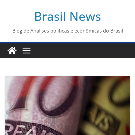
Pular
Brasil News
para
o
conteúdo
Blog de Analises politicas e econômicas do Brasil