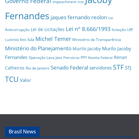
Governo Federal
impeachment
inss
Fernandes
jaques fernando reolon
Lei
Lei nº 8.666/1993
Lei de Licitações
Anticorrupção
licitação
LRF
Michel Temer
lula
Ministério da Transparência
Ludimila Reis
Ministério do Planejamento
Murilo Jacoby
Murilo Jacoby
Fernandes
Renan
PPI
Operação Lava Jato
Petrobras
Receita Federal
STF
Senado Federal
servidores
STJ
Calheiros
Rio de Janeiro
TCU
Valor
Brasil News