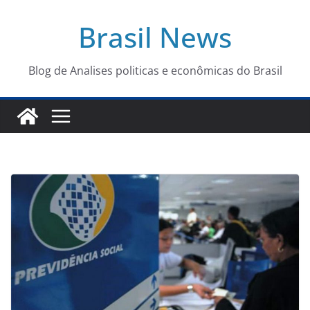
Pular
Brasil News
para
o
conteúdo
Blog de Analises politicas e econômicas do Brasil