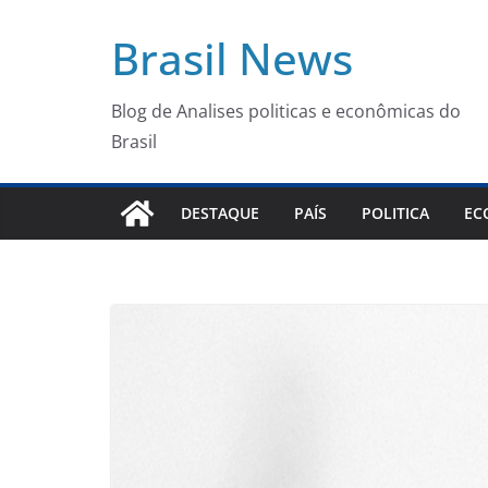
Pular
Brasil News
para
o
conteúdo
Blog de Analises politicas e econômicas do
Brasil
DESTAQUE
PAÍS
POLITICA
EC