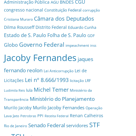
CGU
Administração Pública
BNDES
AGU
congresso nacional
Constituição Federal
corrupção
Câmara dos Deputados
Cristiana Muraro
Dilma Rousseff
Distrito Federal
Eduardo Cunha
Estado de S. Paulo
Folha de S. Paulo
GDF
Governo Federal
Globo
impeachment
inss
Jacoby Fernandes
jaques
fernando reolon
Lei de
Lei Anticorrupção
Lei nº 8.666/1993
Licitações
licitação
LRF
Michel Temer
lula
Ministério da
Ludimila Reis
Ministério do Planejamento
Transparência
Murilo Jacoby Fernandes
Murilo Jacoby
Operação
Renan Calheiros
PPI
Lava Jato
Petrobras
Receita Federal
STF
Senado Federal
servidores
Rio de Janeiro